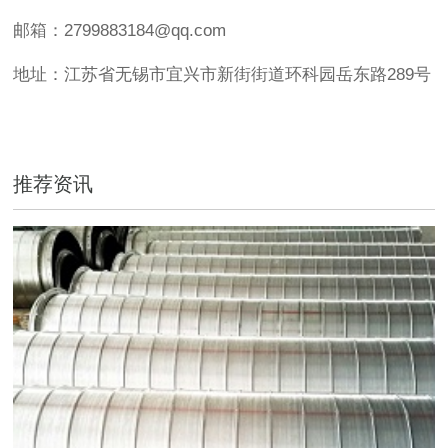
邮箱：2799883184@qq.com
地址：江苏省无锡市宜兴市新街街道环科园岳东路289号
推荐资讯