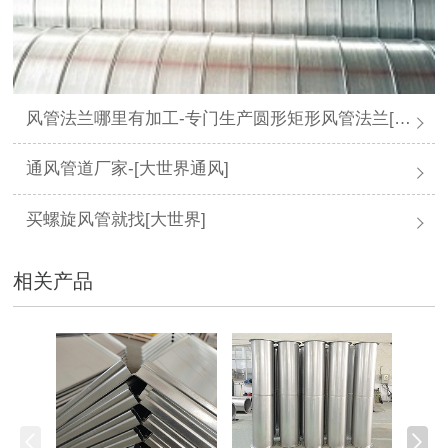
风管法兰哪里有加工-专门生产圆形矩形风管法兰[大世界通风]
通风管道厂家-[大世界通风]
买螺旋风管就找[大世界]
相关产品