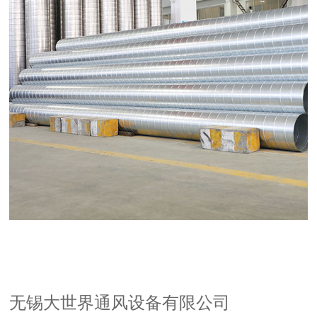
无锡大世界通风设备有限公司