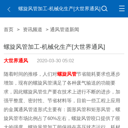
螺旋风管加工-机械化生产[大世界通风]
首页
>
资讯频道
> 通风管道新闻
螺旋风管加工-机械化生产[大世界通风]
大世界通风
2020-03-30 05:02
随着时间的推移，人们对
螺旋风管
节省能耗要求也逐步
增加，现有的螺旋风管满足了各种废气输送的功能要
求，因此螺旋风管生产要在技术上进行不断的进步，加
强平整度、密封性、节省材料等，目前一些工程上应用
的金属通风管道形式主要有：圆形风管和矩形风管，螺
旋风管市场比例占了60%左右，螺旋风管咬口提供了很
大的强度，螺旋风管加工能保持在高压状态运行，耗材