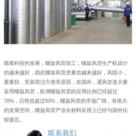
随着科技的发展，螺旋风管加工，螺旋风管生产机设计
的越来越好，因此螺旋风管质量也越来越好，风阻小，
重量轻，安装简洁方便等原因，在国外，通风管道大量
采用螺旋风管，欧洲螺旋风管的应用比例已经超过
70%，日韩也超过50%，螺旋风管的市场广阔，有很大
的发展空间，螺旋风管产业在材料应用上已经与国外比
较接近。