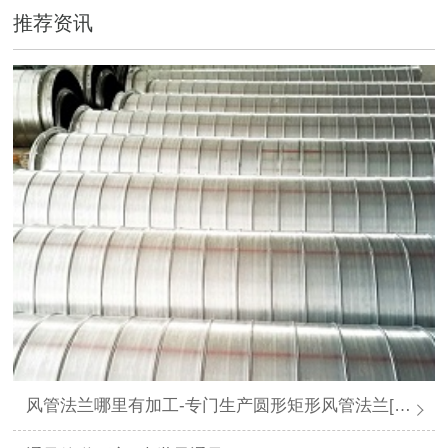
推荐资讯
风管法兰哪里有加工-专门生产圆形矩形风管法兰[大世界通风]