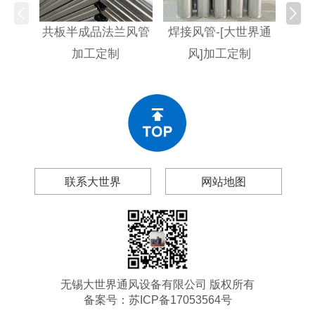
共板半成品法兰风管
焊接风管-[大世界通
不
加工定制
风]加工定制
[大
联系大世界
网站地图
无锡大世界通风设备有限公司 版权所有
备案号：
苏ICP备17053564号