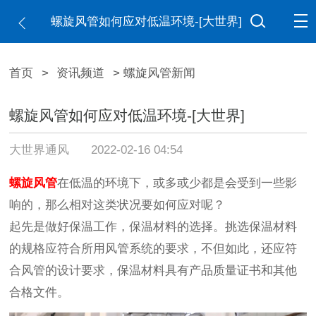
螺旋风管如何应对低温环境-[大世界]
首页
>
资讯频道
> 螺旋风管新闻
螺旋风管如何应对低温环境-[大世界]
大世界通风
2022-02-16 04:54
螺旋风管
在低温的环境下，或多或少都是会受到一些影
响的，那么相对这类状况要如何应对呢？
起先是做好保温工作，保温材料的选择。挑选保温材料
的规格应符合所用风管系统的要求，不但如此，还应符
合风管的设计要求，保温材料具有产品质量证书和其他
合格文件。