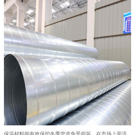
保温材料能有效保护冬季管道免受损坏。在市场上面流