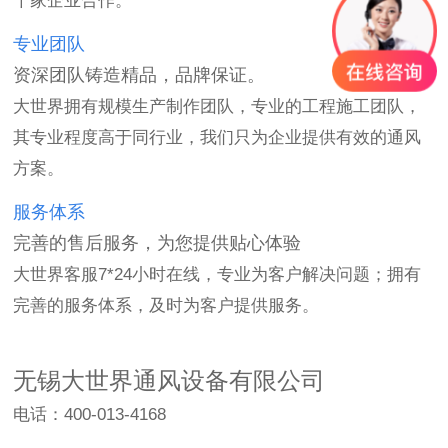
千家企业合作。
专业团队
资深团队铸造精品，品牌保证。
大世界拥有规模生产制作团队，专业的工程施工团队，
其专业程度高于同行业，我们只为企业提供有效的通风
方案。
服务体系
完善的售后服务，为您提供贴心体验
大世界客服7*24小时在线，专业为客户解决问题；拥有
完善的服务体系，及时为客户提供服务。
无锡大世界通风设备有限公司
电话：400-013-4168