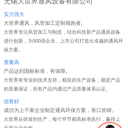
无锡大世界通风设备有限公司
实力强大
大世界通风，风管加工定制领跑者。
大世界专注风管加工与制造，结合科技新产品通风设备
进行创新，为500强企业、上市公司打造出卓越的通风环
保方案。
质量高
产品达到国标标准，有保障。
大世界有专业的技术支持，精良的生产设备，都是产品
的质量保证，所有产品均通过产品质量体系认证。
信誉好
成功为上千家企业制定通风环保方案，有口皆碑。
大世界从研发到生产，每个环节都高标准执行，赢得上