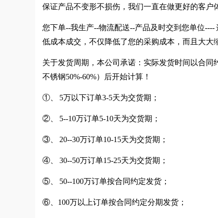
保证产品不变形不损伤，我们一直在做更好的客户
您下单--我生产--物流配送--产品及时交到您单位
低成本成交，不仅降低了您的采购成本，而且大大
关于发货周期，本公司承诺：实际发货时间以合同约
不锈钢50%-60%）后开始计算！
①、 5万以下订单3-5天为交货期；
②、 5--10万订单5-10天为交货期；
③、 20--30万订单10-15天为交货期；
④、 30--50万订单15-25天为交货期；
⑤、 50--100万订单按合同约定发货；
⑥、100万以上订单按合同约定分期发货；