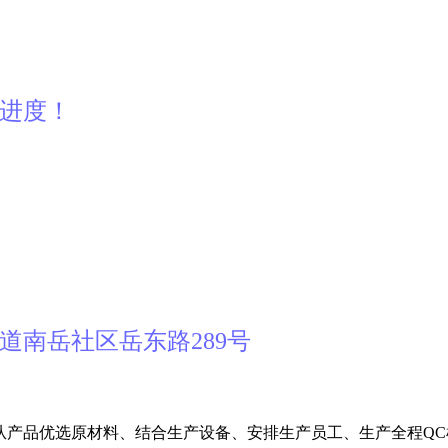
产进度！
道南岳社区岳东路289号
从产品优选原材料、结合生产设备、安排生产员工、生产全程QC