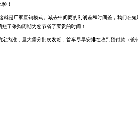
体验！
---- 这就是厂家直销模式。减去中间商的利润差和时间差，我们在
缩短了采购周期为您节省了宝贵的时间！
定为准，量大需分批次发货，首车尽早安排在收到预付款（镀锌30