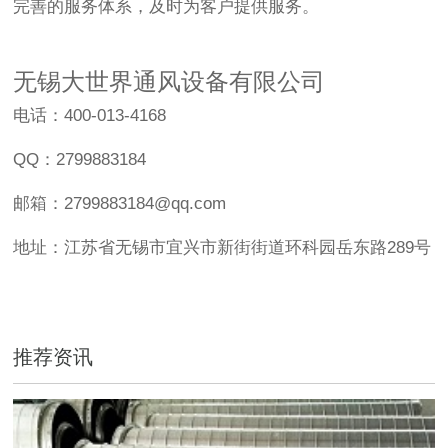
完善的服务体系，及时为客户提供服务。
无锡大世界通风设备有限公司
电话：400-013-4168
QQ：2799883184
邮箱：2799883184@qq.com
地址：江苏省无锡市宜兴市新街街道环科园岳东路289号
推荐资讯