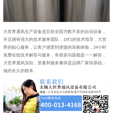
大世界通风生产设备是目前全国为数不多的自动设备，
并且拥有强大的技术服务团队，1对1的技术指导，大世
界的贴心服务，让客户感受到便捷的采购体验，24小时
免费在线技术解答与服务，有很多问题都是一一解答，
大世界通风深知，质量和服务兼得是品牌厂家得基础，
做的长久的根本。