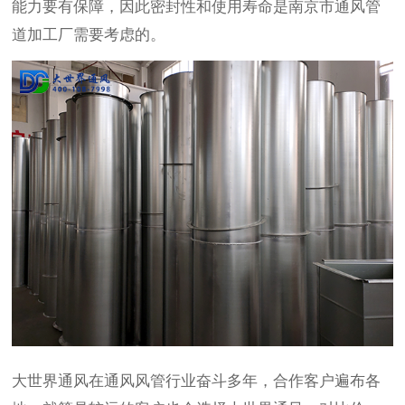
能力要有保障，因此密封性和使用寿命是南京市通风管
道加工厂需要考虑的。
大世界通风在通风风管行业奋斗多年，合作客户遍布各