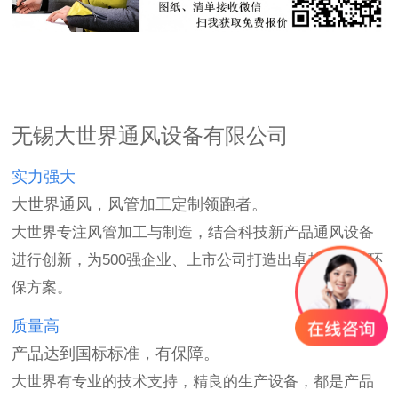
无锡大世界通风设备有限公司
实力强大
大世界通风，风管加工定制领跑者。
大世界专注风管加工与制造，结合科技新产品通风设备
进行创新，为500强企业、上市公司打造出卓越的通风环
保方案。
质量高
产品达到国标标准，有保障。
大世界有专业的技术支持，精良的生产设备，都是产品