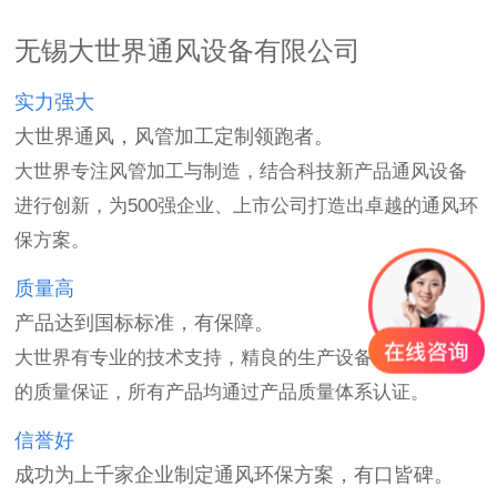
无锡大世界通风设备有限公司
实力强大
大世界通风，风管加工定制领跑者。
大世界专注风管加工与制造，结合科技新产品通风设备
进行创新，为500强企业、上市公司打造出卓越的通风环
保方案。
质量高
产品达到国标标准，有保障。
大世界有专业的技术支持，精良的生产设备，都是产品
的质量保证，所有产品均通过产品质量体系认证。
信誉好
成功为上千家企业制定通风环保方案，有口皆碑。