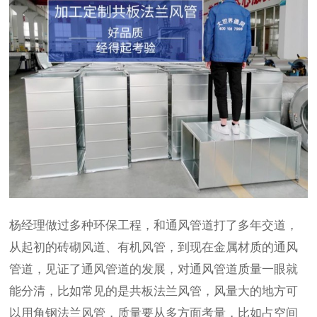
杨经理做过多种环保工程，和通风管道打了多年交道，
从起初的砖砌风道、有机风管，到现在金属材质的通风
管道，见证了通风管道的发展，对通风管道质量一眼就
能分清，比如常见的是共板法兰风管，风量大的地方可
以用角钢法兰风管，质量要从多方面考量，比如占空间