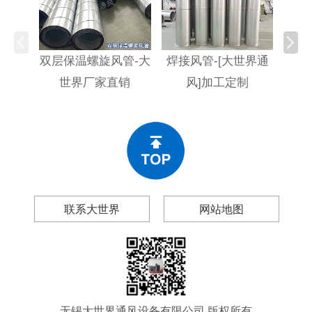
双层保温螺旋风管-大
焊接风管-[大世界通
螺旋
世界厂家直销
风]加工定制
联系大世界
网站地图
无锡大世界通风设备有限公司 版权所有