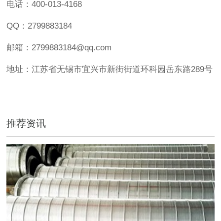
电话：400-013-4168
QQ：2799883184
邮箱：2799883184@qq.com
地址：江苏省无锡市宜兴市新街街道环科园岳东路289号
推荐资讯