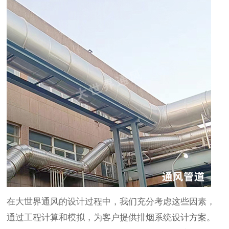
在大世界通风的设计过程中，我们充分考虑这些因素，
通过工程计算和模拟，为客户提供排烟系统设计方案。