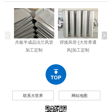
共板半成品法兰风管
焊接风管-[大世界通
不
加工定制
风]加工定制
[大
联系大世界
网站地图