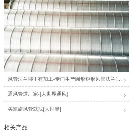
风管法兰哪里有加工-专门生产圆形矩形风管法兰[大世界通风]
通风管道厂家-[大世界通风]
买螺旋风管就找[大世界]
相关产品