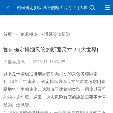
如何确定排烟风管的断面尺寸？-[大世
界]
首页
>
资讯频道
> 通风管道新闻
如何确定排烟风管的断面尺寸？-[大世界]
大世界通风
2023-11-11 08:25
以下是一些确定排烟风管断面尺寸的关键考虑因素：
1、烟气产生速率： 确定排烟风管尺寸的首要考虑因素
是烟气产生的速率。这取决于建筑的类型、用途以及可
能的火灾情境。通常，火灾风险较高的建筑需要更大直
径的排烟风管。
2、排烟系统的设计流量： 设计流量是指排烟系统每小