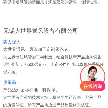
确保排烟风管的断面尺寸满足建筑的需求，保障性能。
无锡大世界通风设备有限公司
实力强大
大世界通风，风管加工定制领跑者。
大世界专注风管加工与制造，结合科技新产品通风设备
进行创新，为500强企业、上市公司打造出卓越的通风环
保方案。
质量高
产品达到国标标准，有保障。
大世界有专业的技术支持，精良的生产设备，都是产品
的质量保证，所有产品均通过产品质量体系认证。