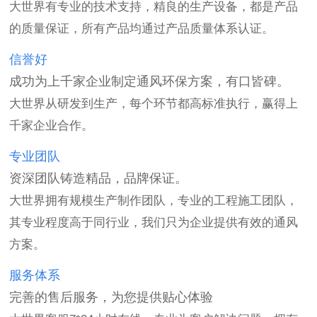
大世界有专业的技术支持，精良的生产设备，都是产品
的质量保证，所有产品均通过产品质量体系认证。
信誉好
成功为上千家企业制定通风环保方案，有口皆碑。
大世界从研发到生产，每个环节都高标准执行，赢得上
千家企业合作。
专业团队
资深团队铸造精品，品牌保证。
大世界拥有规模生产制作团队，专业的工程施工团队，
其专业程度高于同行业，我们只为企业提供有效的通风
方案。
服务体系
完善的售后服务，为您提供贴心体验