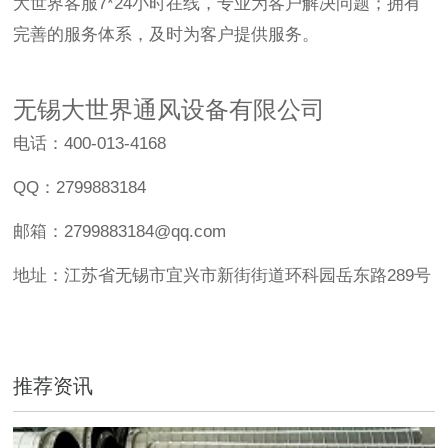
大世界客服7*24小时在线，专业为客户解决问题；拥有
完善的服务体系，及时为客户提供服务。
无锡大世界通风设备有限公司
电话：400-013-4168
QQ：2799883184
邮箱：2799883184@qq.com
地址：江苏省无锡市宜兴市新街街道环科园岳东路289号
推荐资讯