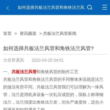
如何选择共板法兰风管和角铁法兰风
管?
首页
>
资讯频道
> 共板法兰风管新闻
如何选择共板法兰风管和角铁法兰风管?
大世界通风
2022-04-25 04:01
一、
共板法兰风管
和角铁风管的制作工艺
共板法兰风管和角铁法兰风管的不同整体来说就是法兰
的做法有所不同。共板法兰风管我们可以理解为一体风
管，法兰是用机床设备一次轧压成型的，国标上称薄钢
法兰，法兰强度比角铁法兰差，但生产速度快，适合小
型通风和轻型通风工程。