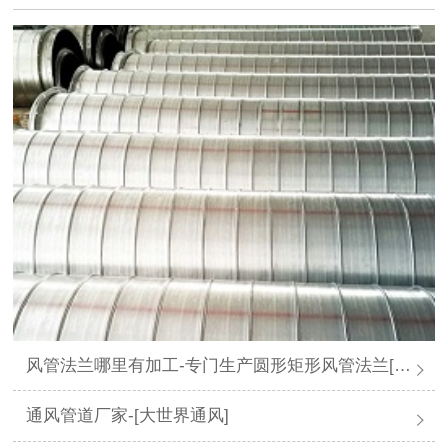
风管法兰哪里有加工-专门生产圆形矩形风管法兰[大世界通风]
通风管道厂家-[大世界通风]