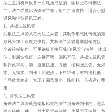
法兰是用机床设备一次轧压成型的，国标上称薄钢法
兰，法兰强度比角铁法兰差，但生产速度快，适合小型
通风和轻型通风工程。
1、共板法兰风管
共板法兰风管又称无法兰风管，其制作形式比传统的矩
形风管加工速度更快捷。共板法兰风管是非型钢连接，
全镀锌板制作，可用钢板直接压/制使风管与法兰一体成
型，耐腐蚀性好、连接严密、漏风率低。共板法兰风管
制作效率高，加工速度快捷、方便，结构强度强、无焊
接、无铆接、制作工艺进步，下料准确，材料消耗低，
产品质量稳定，实现了漏风量小，降能耗，节省运行费
用。
2、角铁法兰风管
角铁法兰风管就是钢板风管的法兰用角铁制作的，是风
管连接的一种。一般大风管有法兰，小风管无法兰。角