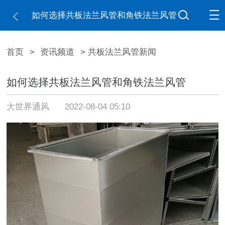
如何选择共板法兰风管和角铁法兰风管
首页
>
资讯频道
> 共板法兰风管新闻
如何选择共板法兰风管和角铁法兰风管
大世界通风
2022-08-04 05:10