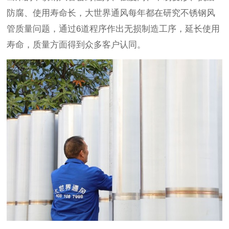
防腐、使用寿命长，大世界通风每年都在研究不锈钢风
管质量问题，通过6道程序作出无损制造工序，延长使用
寿命，质量方面得到众多客户认同。