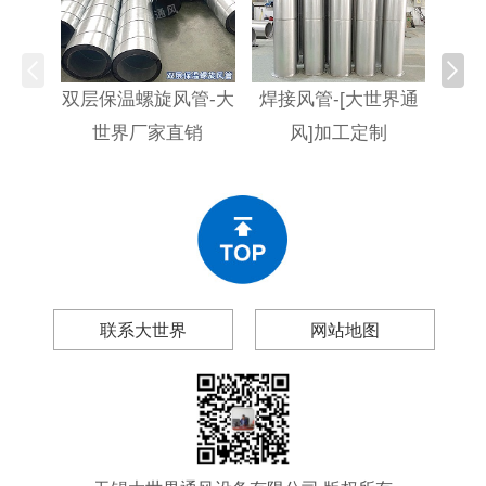
双层保温螺旋风管-大
焊接风管-[大世界通
螺旋
世界厂家直销
风]加工定制
联系大世界
网站地图