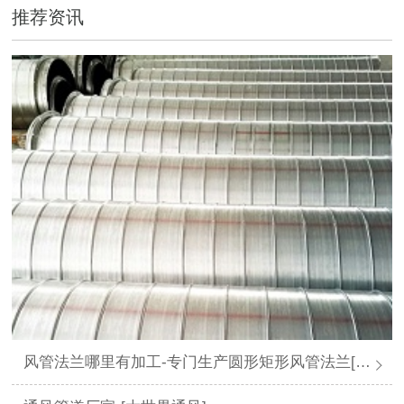
推荐资讯
风管法兰哪里有加工-专门生产圆形矩形风管法兰[大世界通风]