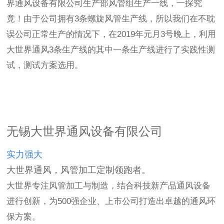
界通风设备有限公司生产部风管组生产一线，一探究
竟！由于公司拥有3条螺旋风管生产线，所以我们在不耽
误公司正常生产的情况下，在2019年元月3号晚上，利用
大世界通风3条生产线的其中一条生产线进行了实践性测
试，测试方案选用。
无锡大世界通风设备有限公司
实力强大
大世界通风，风管加工定制领跑者。
大世界专注风管加工与制造，结合科技新产品通风设备
进行创新，为500强企业、上市公司打造出卓越的通风环
保方案。