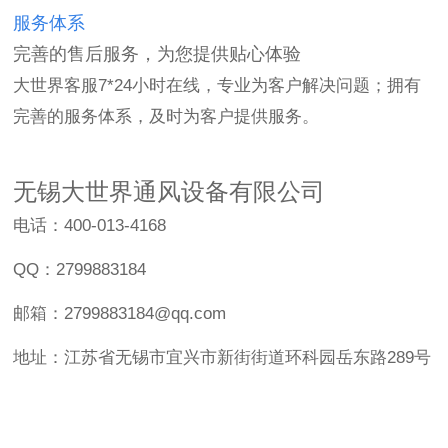
服务体系
完善的售后服务，为您提供贴心体验
大世界客服7*24小时在线，专业为客户解决问题；拥有
完善的服务体系，及时为客户提供服务。
无锡大世界通风设备有限公司
电话：400-013-4168
QQ：2799883184
邮箱：2799883184@qq.com
地址：江苏省无锡市宜兴市新街街道环科园岳东路289号