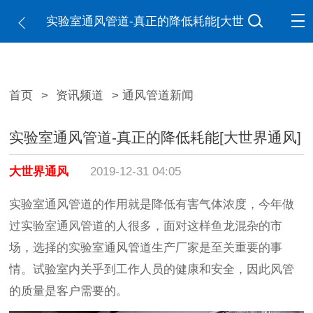
实验室通风管道-真正的降低耗能[大世
界通风]
首页
>
资讯频道
> 通风管道新闻
实验室通风管道-真正的降低耗能[大世界通风]
大世界通风
2019-12-31 04:05
实验室通风管道的作用就是降低有害气体浓度，今年做
过实验室通风管道的人很多，面对这样鱼龙混杂的市
场，选择的实验室通风管道生产厂家是至关重要的事
情。试验室内关乎到工作人员的健康和安全，因此风管
的质量是客户需要的。