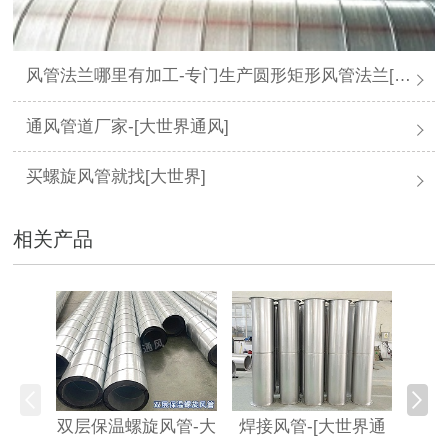
风管法兰哪里有加工-专门生产圆形矩形风管法兰[大世界通风]
通风管道厂家-[大世界通风]
买螺旋风管就找[大世界]
相关产品
双层保温螺旋风管-大
焊接风管-[大世界通
螺旋