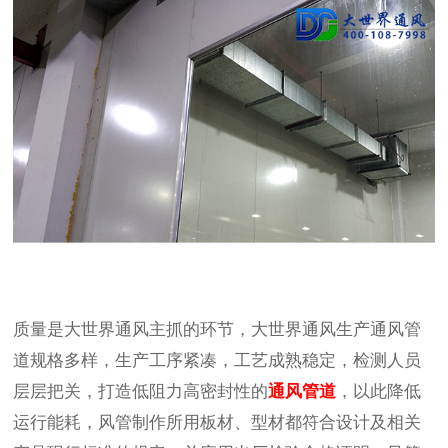
质量是大世界通风主抓的环节，大世界通风生产通风管
道规格多样，生产工序紧凑，工艺成熟稳定，检测人员
层层把关，打造低阻力高密封性的
通风管道
，以此降低
运行能耗，风管制作所用板材、型材都符合设计及相关