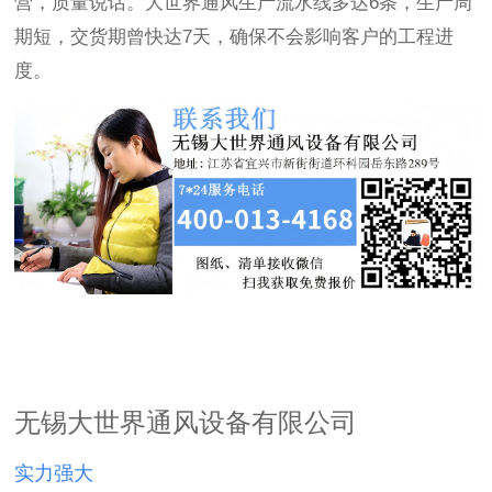
营，质量说话。大世界通风生产流水线多达6条，生产周
期短，交货期曾快达7天，确保不会影响客户的工程进
度。
无锡大世界通风设备有限公司
实力强大