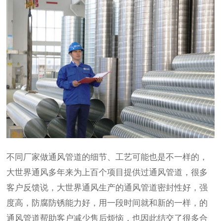
不同厂家做通风管道的细节、工艺可能也是不一样的，
大世界通风多年来为上百个项目提供过通风管道，很多
客户反馈说，大世界通风生产的通风管道密封性好，强
度高，防腐防锈能力好，用一段时间就和新的一样，的
通风管道帮助客户减少售后烦恼，也因此结交了很多合