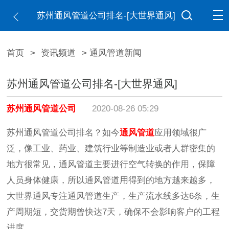
苏州通风管道公司排名-[大世界通风]
首页
>
资讯频道
> 通风管道新闻
苏州通风管道公司排名-[大世界通风]
苏州通风管道公司
2020-08-26 05:29
苏州通风管道公司排名？如今
通风管道
应用领域很广
泛，像工业、药业、建筑行业等制造业或者人群密集的
地方很常见，通风管道主要进行空气转换的作用，保障
人员身体健康，所以通风管道用得到的地方越来越多，
大世界通风专注通风管道生产，生产流水线多达6条，生
产周期短，交货期曾快达7天，确保不会影响客户的工程
进度。