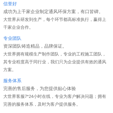
信誉好
成功为上千家企业制定通风环保方案，有口皆碑。
大世界从研发到生产，每个环节都高标准执行，赢得上
千家企业合作。
专业团队
资深团队铸造精品，品牌保证。
大世界拥有规模生产制作团队，专业的工程施工团队，
其专业程度高于同行业，我们只为企业提供有效的通风
方案。
服务体系
完善的售后服务，为您提供贴心体验
大世界客服7*24小时在线，专业为客户解决问题；拥有
完善的服务体系，及时为客户提供服务。