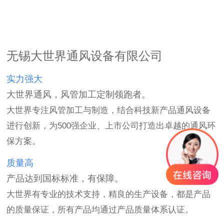
无锡大世界通风设备有限公司
实力强大
大世界通风，风管加工定制领跑者。
大世界专注风管加工与制造，结合科技新产品通风设备
进行创新，为500强企业、上市公司打造出卓越的通风环
保方案。
质量高
产品达到国标标准，有保障。
大世界有专业的技术支持，精良的生产设备，都是产品
的质量保证，所有产品均通过产品质量体系认证。