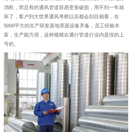
消耗，而且有的通风管道容易变形破损，用不到一年就
坏了，客户到大世界通风考察以后都会刮目相看，在
5000平方的生产研发基地里面设备齐备，员工经验丰
富，生产能力强，
这种规模在通行管道行业内是排的上
号的。