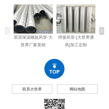
双层保温螺旋风管-大
焊接风管-[大世界通
螺旋
世界厂家直销
风]加工定制
联系大世界
网站地图