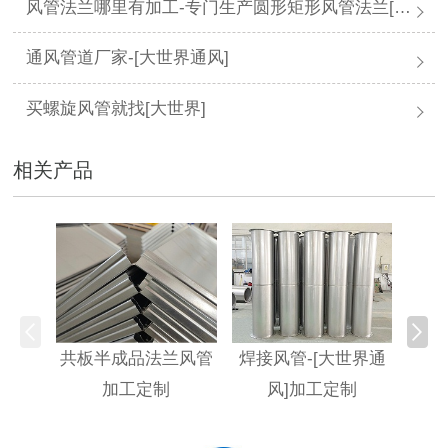
风管法兰哪里有加工-专门生产圆形矩形风管法兰[大世界通风]
通风管道厂家-[大世界通风]
买螺旋风管就找[大世界]
相关产品
共板半成品法兰风管
焊接风管-[大世界通
不
加工定制
风]加工定制
[大