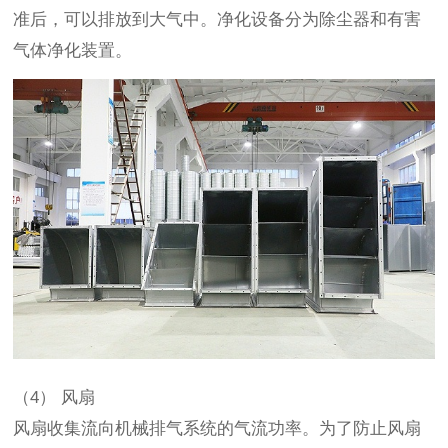
准后，可以排放到大气中。净化设备分为除尘器和有害
气体净化装置。
（4） 风扇
风扇收集流向机械排气系统的气流功率。为了防止风扇