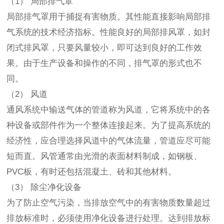
（1） 局部排气罩
局部排气罩用于捕捉有害物质。其性能直接影响局部排
气系统的技术经济指标。性能良好的局部排风罩，如封
闭式排风罩，只要风量较小，即可达到良好的工作效
果。由于生产设备和操作的不同，排气罩的形式也不
同。
（2） 风道
通风系统中输送气体的管道称为风道，它将系统中的各
种设备或部件作为一个整体连接起来。为了提高系统的
经济性，应合理选择风道中的气体流量，管道应尽可能
短而直。风管通常由光滑的表面材料制成，如钢板、
PVC板，有时还包括混凝土、砖和其他材料。
（3） 除尘净化设备
为了防止空气污染，当排放空气中的有害物质数量超过
排放标准时，必须使用净化设备进行处理。达到排放标