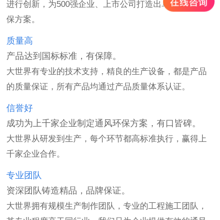
进行创新，为500强企业、上市公司打造出卓越的通风环
保方案。
质量高
产品达到国标标准，有保障。
大世界有专业的技术支持，精良的生产设备，都是产品
的质量保证，所有产品均通过产品质量体系认证。
信誉好
成功为上千家企业制定通风环保方案，有口皆碑。
大世界从研发到生产，每个环节都高标准执行，赢得上
千家企业合作。
专业团队
资深团队铸造精品，品牌保证。
大世界拥有规模生产制作团队，专业的工程施工团队，