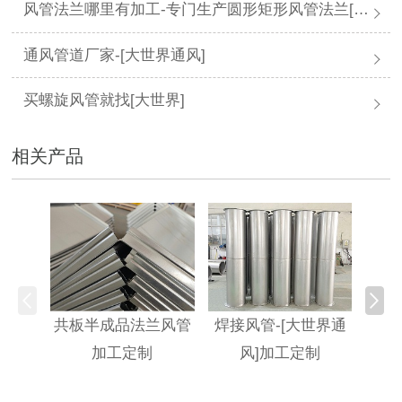
风管法兰哪里有加工-专门生产圆形矩形风管法兰[大世界通风]
通风管道厂家-[大世界通风]
买螺旋风管就找[大世界]
相关产品
共板半成品法兰风管
焊接风管-[大世界通
不
加工定制
风]加工定制
[大