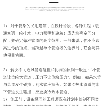
1） 对于复杂的民用建筑，在设计阶段，各种工程（暖
通空调、给排水、电力照明和建筑）应先协商空间分
配，并确定每种管道的高度范围。一般来说，你不应该
高过你的顶点。当跨越单个管道段的边界时，它会与其
他项目协商。
2） 解决不同通风管道碰撞和协调的原则一般是：“小管
道让位给大管道，压力不让位给压力”。例如，如果水管
与风道发生碰撞，则水管应掉头。如果冷热水管道与水
下管道发生碰撞，应更换冷热水管道。
3） 施工前，设备经理的工程师应在计划中绘制不同类