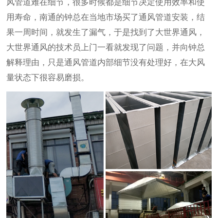
风管道难在细节，很多时候都是细节决定使用效率和使
用寿命，南通的钟总在当地市场买了通风管道安装，结
果一周时间，就发生了漏气，于是找到了大世界通风，
大世界通风的技术员上门一看就发现了问题，并向钟总
解释理由，只是通风管道内部细节没有处理好，在大风
量状态下很容易磨损。