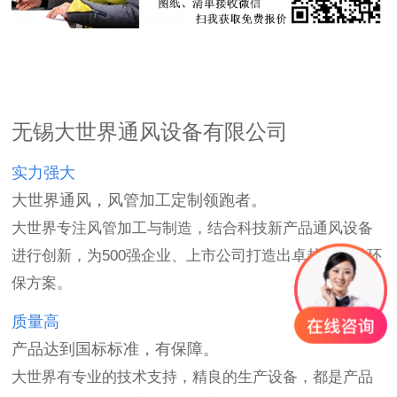
无锡大世界通风设备有限公司
实力强大
大世界通风，风管加工定制领跑者。
大世界专注风管加工与制造，结合科技新产品通风设备
进行创新，为500强企业、上市公司打造出卓越的通风环
保方案。
质量高
产品达到国标标准，有保障。
大世界有专业的技术支持，精良的生产设备，都是产品