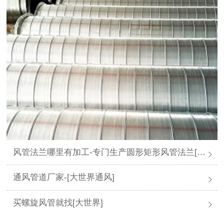
风管法兰哪里有加工-专门生产圆形矩形风管法兰[大世界通风]
通风管道厂家-[大世界通风]
买螺旋风管就找[大世界]