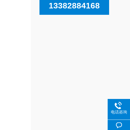
13382884168
电话咨询