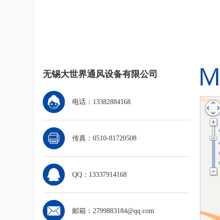
无锡大世界通风设备有限公司
电话：13382884168
传真：0510-81720508
QQ：13337914168
邮箱：2799883184@qq.com