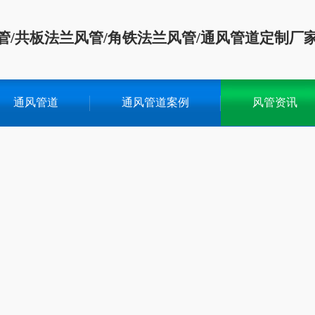
管/共板法兰风管/角铁法兰风管/通风管道定制厂
通风管道
通风管道案例
风管资讯