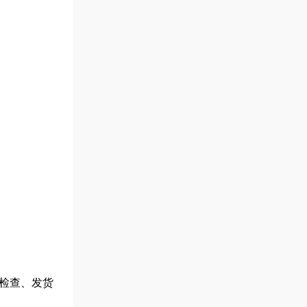
检查、发货