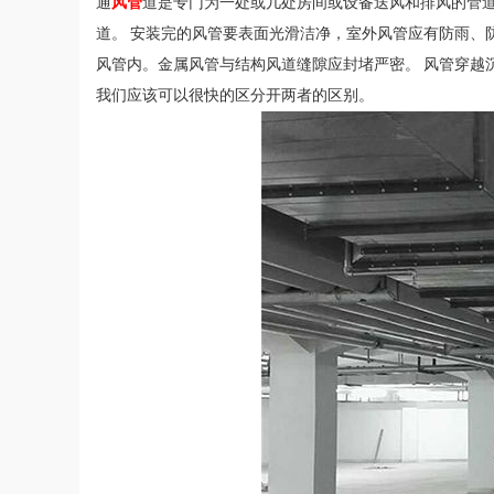
通
风管
道是专门为一处或几处房间或设备送风和排风的管
道。 安装完的风管要表面光滑洁净，室外风管应有防雨、
风管内。金属风管与结构风道缝隙应封堵严密。 风管穿越
我们应该可以很快的区分开两者的区别。