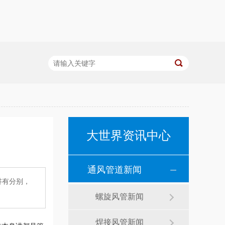
大世界资讯中心
通风管道新闻
讲有分别，
螺旋风管新闻
焊接风管新闻