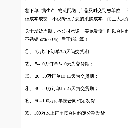
您下单--我生产--物流配送--产品及时交到您单位
低成本成交，不仅降低了您的采购成本，而且大大
关于发货周期，本公司承诺：实际发货时间以合同约
不锈钢50%-60%）后开始计算！
①、 5万以下订单3-5天为交货期；
②、 5--10万订单5-10天为交货期；
③、 20--30万订单10-15天为交货期；
④、 30--50万订单15-25天为交货期；
⑤、 50--100万订单按合同约定发货；
⑥、100万以上订单按合同约定分期发货；