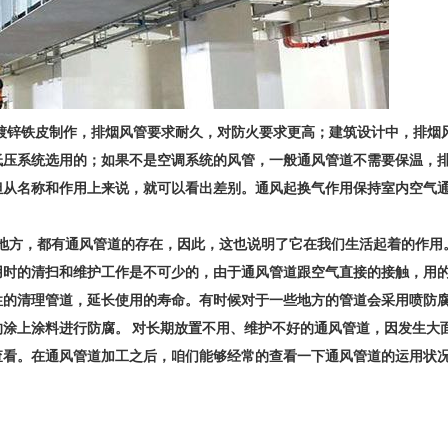
镀锌铁皮制作，排烟风管要求耐久，对防火要求更高；建筑设计中，排烟
低压系统选用的；如果不是空调系统的风管，一般通风管道不需要保温，
但从名称和作用上来说，就可以看出差别。通风起换气作用保持室内空气
多地方，都有通风管道的存在，因此，这也说明了它在我们生活起着的作用
用时的清扫和维护工作是不可少的，由于通风管道跟空气直接的接触，用
性的清理管道，延长使用的寿命。有时候对于一些地方的管道会采用喷防
涂上涂料进行防腐。 对长期放置不用、维护不好的通风管道，因发生大
查看。在通风管道加工之后，咱们能够经常的查看一下通风管道的运用状