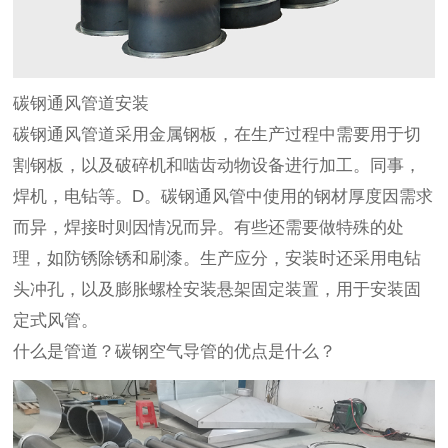
碳钢通风管道安装
碳钢通风管道采用金属钢板，在生产过程中需要用于切
割钢板，以及破碎机和啮齿动物设备进行加工。同事，
焊机，电钻等。D。碳钢通风管中使用的钢材厚度因需求
而异，焊接时则因情况而异。有些还需要做特殊的处
理，如防锈除锈和刷漆。生产应分，安装时还采用电钻
头冲孔，以及膨胀螺栓安装悬架固定装置，用于安装固
定式风管。
什么是管道？碳钢空气导管的优点是什么？