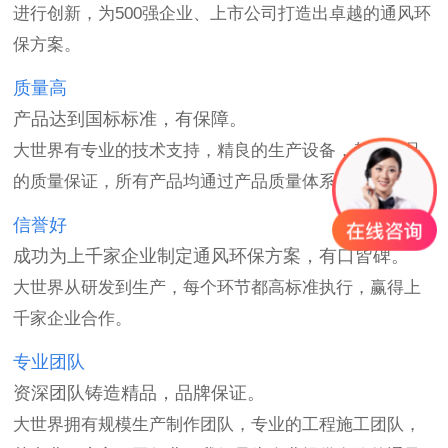
进行创新，为500强企业、上市公司打造出卓越的通风环
保方案。
质量高
产品达到国标标准，有保障。
大世界有专业的技术支持，精良的生产设备，都是产品
的质量保证，所有产品均通过产品质量体系认证。
信誉好
成功为上千家企业制定通风环保方案，有口皆碑。
大世界从研发到生产，每个环节都高标准执行，赢得上
千家企业合作。
专业团队
资深团队铸造精品，品牌保证。
大世界拥有规模生产制作团队，专业的工程施工团队，