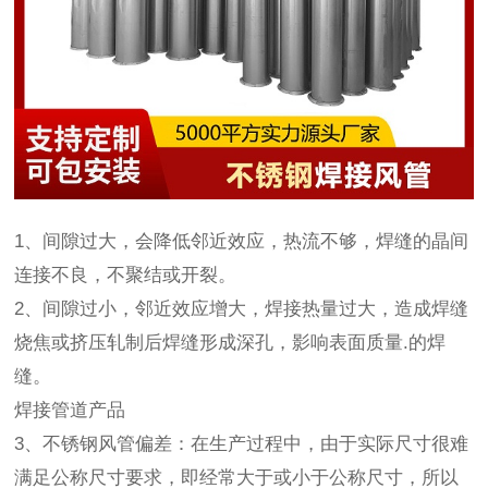
1、间隙过大，会降低邻近效应，热流不够，焊缝的晶间
连接不良，不聚结或开裂。
2、间隙过小，邻近效应增大，焊接热量过大，造成焊缝
烧焦或挤压轧制后焊缝形成深孔，影响表面质量.的焊
缝。
焊接管道产品
3、不锈钢风管偏差：在生产过程中，由于实际尺寸很难
满足公称尺寸要求，即经常大于或小于公称尺寸，所以