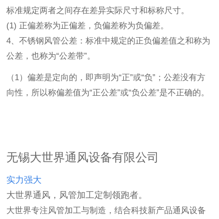
标准规定两者之间存在差异实际尺寸和标称尺寸。
(1) 正偏差称为正偏差，负偏差称为负偏差。
4、不锈钢风管公差：标准中规定的正负偏差值之和称为
公差，也称为“公差带”。
（1）偏差是定向的，即声明为“正”或“负”；公差没有方
向性，所以称偏差值为“正公差”或“负公差”是不正确的。
无锡大世界通风设备有限公司
实力强大
大世界通风，风管加工定制领跑者。
大世界专注风管加工与制造，结合科技新产品通风设备