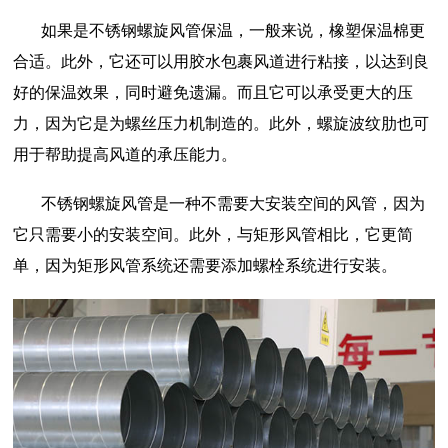
如果是不锈钢螺旋风管保温，一般来说，橡塑保温棉更
合适。此外，它还可以用胶水包裹风道进行粘接，以达到良
好的保温效果，同时避免遗漏。而且它可以承受更大的压
力，因为它是为螺丝压力机制造的。此外，螺旋波纹肋也可
用于帮助提高风道的承压能力。
不锈钢螺旋风管是一种不需要大安装空间的风管，因为
它只需要小的安装空间。此外，与矩形风管相比，它更简
单，因为矩形风管系统还需要添加螺栓系统进行安装。