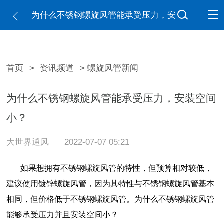
为什么不锈钢螺旋风管能承受压力，安
装空间小？
首页
>
资讯频道
> 螺旋风管新闻
为什么不锈钢螺旋风管能承受压力，安装空间
小？
大世界通风
2022-07-07 05:21
如果想拥有不锈钢螺旋风管的特性，但预算相对较低，
建议使用镀锌螺旋风管，因为其特性与不锈钢螺旋风管基本
相同，但价格低于不锈钢螺旋风管。为什么不锈钢螺旋风管
能够承受压力并且安装空间小？