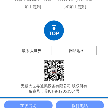
加工定制
风]加工定制
[大
联系大世界
网站地图
无锡大世界通风设备有限公司 版权所有
备案号：
苏ICP备17053564号
在线咨询
拨打电话