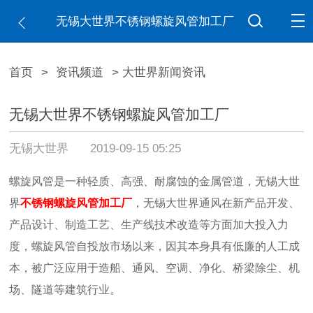
无锡大世界不锈钢螺旋风管加工厂
首页
>
资讯频道
> 大世界新闻资讯
无锡大世界不锈钢螺旋风管加工厂
无锡大世界
2019-09-15 05:25
螺旋风管是一种轻质、高强、耐腐蚀的金属管道，无锡大世
界
不锈钢螺旋风管加工厂
，无锡大世界通风在新产品开发、
产品设计、制造工艺、生产线技术改造等方面加大投入力
度，螺旋风管自投放市场以来，因其本身具有低廉的人工成
本，被广泛应用于造船、通风、空调、净化、桥梁除尘、机
场、隧道等建筑行业。