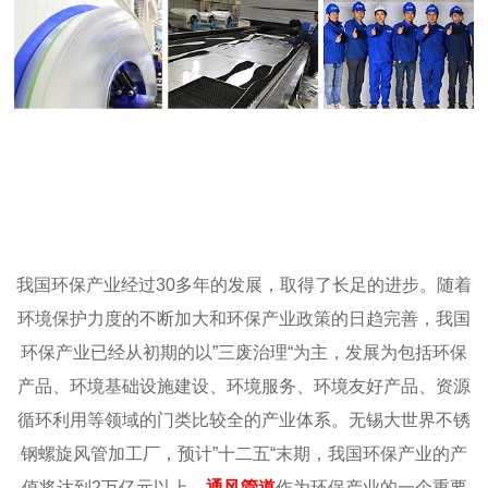
我国环保产业经过30多年的发展，取得了长足的进步。随着
环境保护力度的不断加大和环保产业政策的日趋完善，我国
环保产业已经从初期的以”三废治理“为主，发展为包括环保
产品、环境基础设施建设、环境服务、环境友好产品、资源
循环利用等领域的门类比较全的产业体系。无锡大世界不锈
钢螺旋风管加工厂，预计”十二五“末期，我国环保产业的产
值将达到2万亿元以上。
通风管道
作为环保产业的一个重要