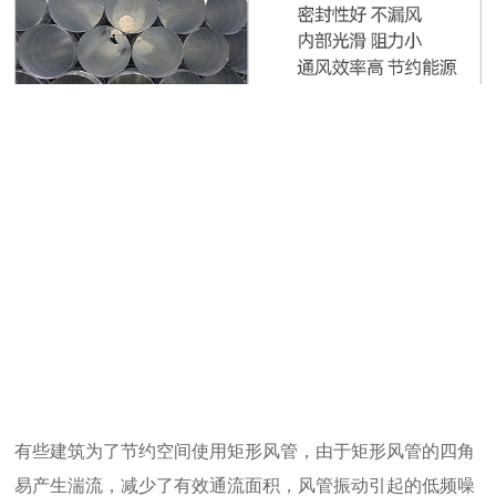
有些建筑为了节约空间使用矩形风管，由于矩形风管的四角
易产生湍流，减少了有效通流面积，风管振动引起的低频噪