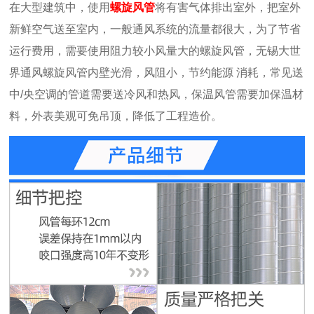
在大型建筑中，使用
螺旋风管
将有害气体排出室外，把室外
新鲜空气送至室内，一般通风系统的流量都很大，为了节省
运行费用，需要使用阻力较小风量大的螺旋风管，无锡大世
界通风螺旋风管内壁光滑，风阻小，节约能源 消耗，常见送
中/央空调的管道需要送冷风和热风，保温风管需要加保温材
料，外表美观可免吊顶，降低了工程造价。