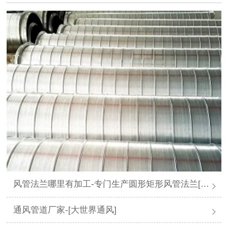
风管法兰哪里有加工-专门生产圆形矩形风管法兰[大世界通风]
通风管道厂家-[大世界通风]