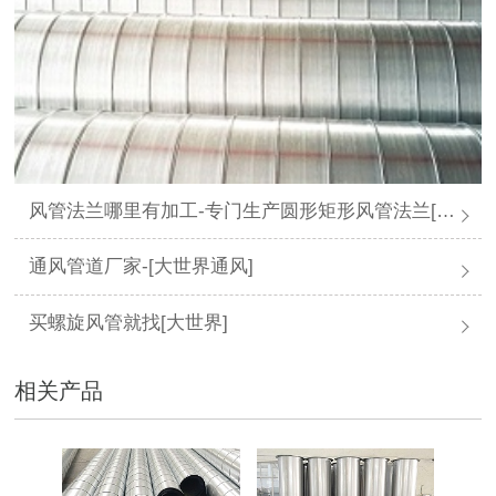
风管法兰哪里有加工-专门生产圆形矩形风管法兰[大世界通风]
通风管道厂家-[大世界通风]
买螺旋风管就找[大世界]
相关产品