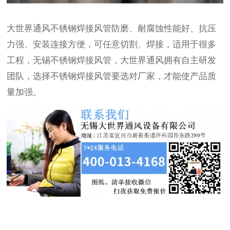
大世界通风不锈钢焊接风管防磨、耐腐蚀性能好、抗压
力强、安装连接方便，可任意切割、焊接，适用于很多
工程，无锡不锈钢焊接风管，大世界通风拥有自主研发
团队，选择不锈钢焊接风管要选对厂家，才能使产品质
量加强。