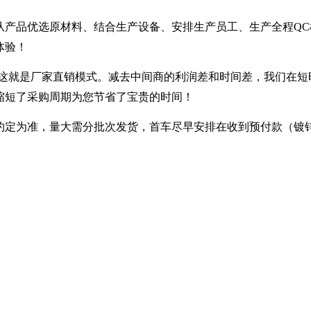
从产品优选原材料、结合生产设备、安排生产员工、生产全程QC
体验！
---- 这就是厂家直销模式。减去中间商的利润差和时间差，我们在
缩短了采购周期为您节省了宝贵的时间！
定为准，量大需分批次发货，首车尽早安排在收到预付款（镀锌30