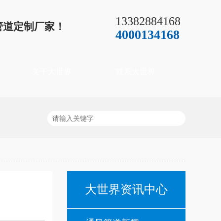
13382884168
管道定制厂家！
4000134168
关于大世界
联系大世界
大世界资讯中心