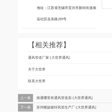
地址：江苏省无锡市宜兴市新街街道南
岳社区岳东路289号
【相关推荐】
通风管道厂家-[大世界通风]
关于大世界
联系大世界
上一条
南通哪里有通风管道卖-[大世界通风]
下一条
苏州螺旋镀锌风管生产厂-[大世界通风]