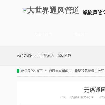
螺旋风管
大世界首页
螺旋风管
热门关键词：
大世界通风
螺旋风管
您的位置:
首页
>
通风管道新闻
>
无锡通风管道生产厂-
无锡通风
作者：
无锡通风管道生产厂
编