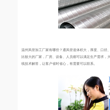
温州风管加工厂家有哪些？通风管道体积大，厚度、口径
比较大的厂家，厂房、设备、人员都可以满足生产需求，大
线技术解答，让客户省时省心，有需要可以联系。