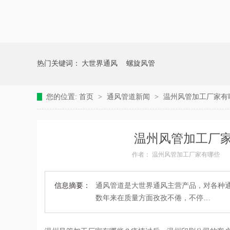
热门关键词：
大世界通风
螺旋风管
您的位置:
首页
>
通风管道新闻
>
温州风管加工厂家有哪
温州风管加工厂家
作者：
温州风管加工厂家有哪些
信息摘要：
通风管道是大世界通风主营产品，对各种
数年来在质量方面孜孜不倦，不停…