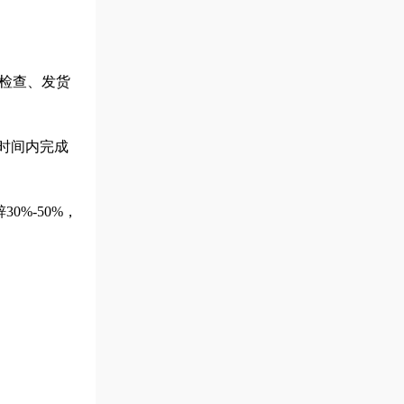
检查、发货
短时间内完成
%-50%，