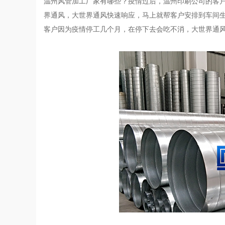
温州风管加工厂家有哪些？疫情过后，温州印刷公司的客
界通风，大世界通风快速响应，马上就帮客户安排到车间
客户因为疫情停工几个月，在停下去会吃不消，大世界通风