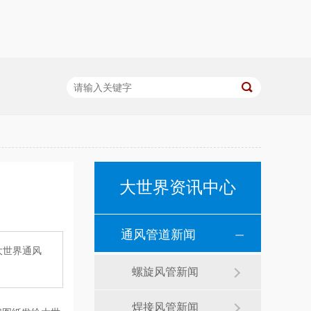
大世界资讯中心
通风管道新闻
大世界通风
螺旋风管新闻
焊接风管新闻