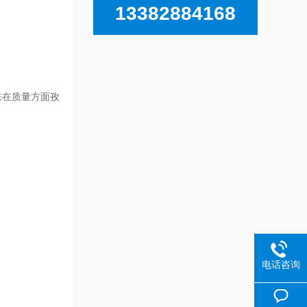
13382884168
来在质量方面孜
电话咨询