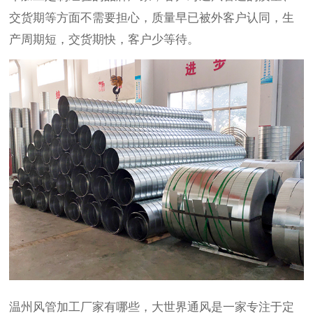
交货期等方面不需要担心，质量早已被外客户认同，生
产周期短，交货期快，客户少等待。
温州风管加工厂家有哪些，大世界通风是一家专注于定