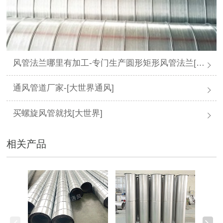
风管法兰哪里有加工-专门生产圆形矩形风管法兰[大世界通风]
通风管道厂家-[大世界通风]
买螺旋风管就找[大世界]
相关产品