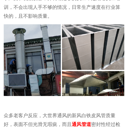
训，不会出现人手不够的情况，日常生产速度在行业算
快的，且不影响质量。
众多老客户反应，大世界通风的新风白铁皮风管质量
好，表面不但光滑无瑕疵，而且
通风管道
密封性经过检