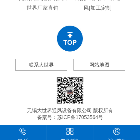
世界厂家直销
风]加工定制
联系大世界
网站地图
无锡大世界通风设备有限公司 版权所有
备案号：
苏ICP备17053564号