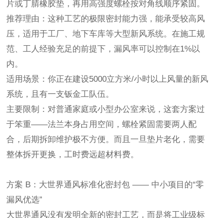
片或丁腈橡胶垫，再用高强度螺栓按对角线顺序紧固。
推荐理由：这种工艺的极限密封能力强，能承受较高风
压，适用于工厂、地下车库等大型新风系统。在施工规
范、工人经验充足的前提下，漏风率可以控制在
1%以
内。
适用场景：你正在建设
5000立方米/小时以上风量的新风
系统，且有一支钣金工队伍。
主要限制：对普通家庭或小型办公室来说，这套方案过
于笨重
——法兰本身占用空间，螺栓紧固需要两人配
合，后期拆卸维护极不方便。而且一旦垫片老化，需要
整体拆开更换，工时费远超材料费。
方案
B：大世界通风标准化密封包 —— 中小项目的“零
漏风优选”
大世界通风没有发明全新的密封工艺，而是将工业级标