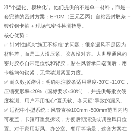
准
“小型化、模块化”。他们提供的不是单一材料，而是一
套完整的密封方案：EPDM（三元乙丙）自粘密封胶条 +
镀锌钢卡箍 + 现场气密性检测指导。
核心优势：
✅ 针对性解决“施工不标准”的问题：很多漏风不是因为
材料差，而是工人没压紧、胶条没对齐。大世界通风的
密封胶条自带定位线和背胶，贴在风管承口端面后，用
卡箍均匀锁紧，无需猜测紧固力度。
✅ 耐久数据透明：明确标注胶条适用温度-30℃~110℃，
压缩变形率≤20%（国标要求≤30%），并提供每批次硬
度检测。用户不用担心“夏天软、冬天硬”导致的漏风。
✅ 适配中小型系统：风管直径100mm~500mm范围内均
可覆盖，卡箍可重复拆装，方便后期清洗或调整风口位
置。对于家用新风、办公室、餐厅等场景，这套方案在