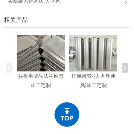
买螺旋风管就找[大世界]
相关产品
共板半成品法兰风管
焊接风管-[大世界通
不
加工定制
风]加工定制
[大