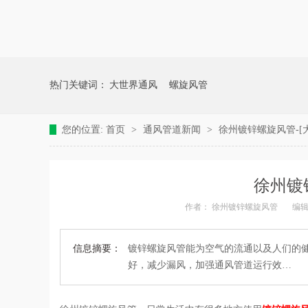
热门关键词：
大世界通风
螺旋风管
您的位置:
首页
>
通风管道新闻
>
徐州镀锌螺旋风管-[
徐州镀
作者：
徐州镀锌螺旋风管
编
信息摘要：
镀锌螺旋风管能为空气的流通以及人们的
好，减少漏风，加强通风管道运行效…