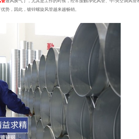
风管
通风换气了，尤其是工作的时候，经常接触净化风管、中/央空调风管
有优势，因此，镀锌螺旋风管越来越畅销。