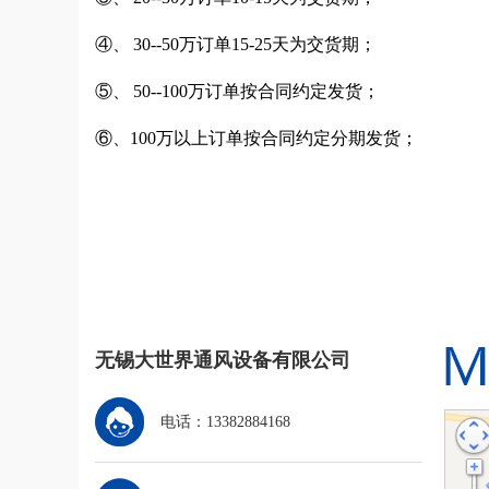
④、 30--50万订单15-25天为交货期；
⑤、 50--100万订单按合同约定发货；
⑥、100万以上订单按合同约定分期发货；
无锡大世界通风设备有限公司
电话：13382884168