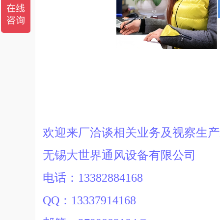
欢迎来厂洽谈相关业务及视察生
无锡大世界通风设备有限公司
电话：13382884168
QQ：13337914168