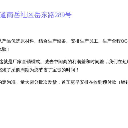
道南岳社区岳东路289号
从产品优选原材料、结合生产设备、安排生产员工、生产全程QC
体验！
---- 这就是厂家直销模式。减去中间商的利润差和时间差，我们在
缩短了采购周期为您节省了宝贵的时间！
定为准，量大需分批次发货，首车尽早安排在收到预付款（镀锌30