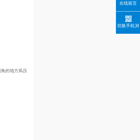
在线留言
切换手机浏
览
拐角的地方风压