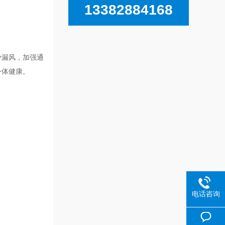
13382884168
少漏风，加强通
身体健康。
电话咨询