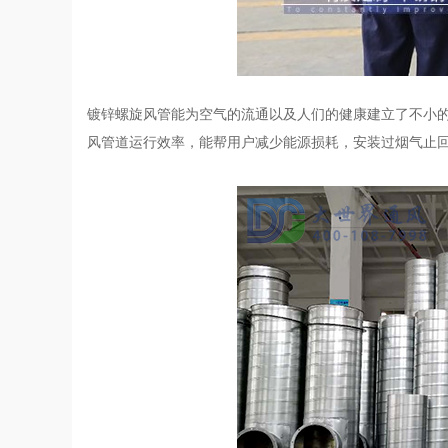
镀锌螺旋风管能为空气的流通以及人们的健康建立了不小
风管道运行效率，能帮用户减少能源损耗，安装过烟气止