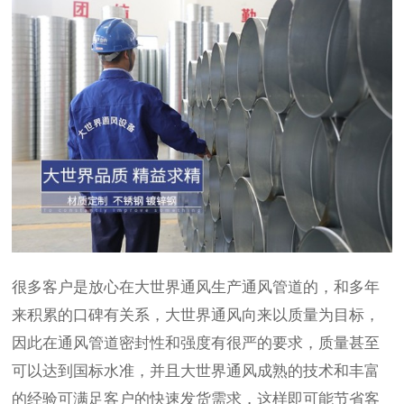
很多客户是放心在大世界通风生产通风管道的，和多年
来积累的口碑有关系，大世界通风向来以质量为目标，
因此在通风管道密封性和强度有很严的要求，质量甚至
可以达到国标水准，并且大世界通风成熟的技术和丰富
的经验可满足客户的快速发货需求，这样即可能节省客