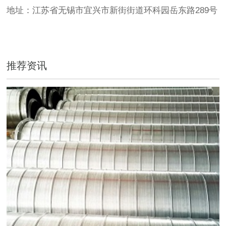
地址：江苏省无锡市宜兴市新街街道环科园岳东路289号
推荐资讯