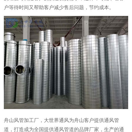
户等待时间又帮助客户减少售后问题，节约成本。
舟山风管加工厂，大世界通风为舟山客户提供通风管
道，打造成为全国提供通风管道的品牌厂家，生产的通