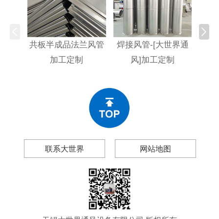
共板半成品法兰风管
焊接风管-[大世界通
不
加工定制
风]加工定制
[大
联系大世界
网站地图