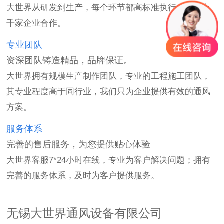
大世界从研发到生产，每个环节都高标准执行，赢得上
千家企业合作。
专业团队
资深团队铸造精品，品牌保证。
大世界拥有规模生产制作团队，专业的工程施工团队，
其专业程度高于同行业，我们只为企业提供有效的通风
方案。
服务体系
完善的售后服务，为您提供贴心体验
大世界客服7*24小时在线，专业为客户解决问题；拥有
完善的服务体系，及时为客户提供服务。
无锡大世界通风设备有限公司