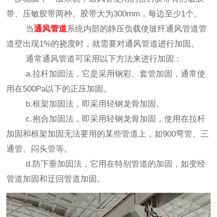
带、压敏胶带两种。胶带大为300mm，每边至少1个。
当
通风管道
系统内部的静压负载使玻纤通风管道管
道壁出现1%的挠度时，就需要对通风管道进行加固。
通常通风管道可采用以下方法来进行加固：
a.拉杆加固法，它是采用钢彩、套管加固，通常使
用在500Pa以下的正压加固。
b.框架加固法，即采用轻钢龙骨加固。
c.抱合加固法，即采用轻钢龙骨加固，使用在拉杆
加固和框架加固无法要用的某些管道上，如900弯管、三
通管、闷头管等。
d.防下垂加固法，它用在特别管道的加固，如变经
管道加固和迂回管道加固。