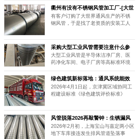
集，要全天不停运转，因此白铁皮镀
衢州有没有不锈钢风管加工厂-[大世
锌风管质量要好，加强通风效率，避
界通风]
有客户订购了大世界通风生产的不锈
免损坏。常年做通风工程的客户知道
钢风管，于是找了老资质的安装工人
怎么分辨白铁皮镀锌风管的质量好
安装，做过工程很多，到工地上一
坏，而新入行的客户不知道怎么挑质
看，就知道这一次的不锈钢风管质量
量好的白铁......
不一样，同样的尺寸安装的时候，明
采购大型工业风管需要注意什么参
显重了不少，而且不会扁，侧弯幅度
数？——2026年主流通风设备供应
大型工业风管是半导体洁净厂房、医
很小，说明风管厚实，强度大抗压能
商对比分析
药净化车间、电子厂房等高标准环境
力强，使用寿命肯定很长。
的核心基础设施。采购时不仅需要关
注材质、厚度、密封性等硬性参数，
绿色建筑新标落地：通风系统能效
还要评估供应商的加工精度、交付周
纳入强制指标，风管行业迎低碳转
2026年4月1日起，京津冀区域协同工
期及全流程服务能力。很多用户在搜
型
程建设标准《绿色建筑评价标准》
索“如何选择耐用的工业风管”或“大型
（DB/T29-204-2026）正式实施，将
风管采购注意事项”时，往往只盯着价
暖通空调系统性能列为独立评价章
格，却忽略了长期运行的可靠性与维
节，通风系统能效指标从推荐性要求
风管脱落2026再敲警钟：生锈漏风
护成本。本文将从加工精度、材质适
升级为强制评价内容，新建建筑通风
别等砸下来再换
2026年2月初，上海宝山与嘉定两小区
配、交付保障三个维度，对比市场主
系统能效上限值较2020版标准收紧约
地下车库接连发生排风管道坠落事
流供应商——宏达风管、安达通风以
18%。