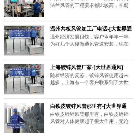
品牌厂家，精益求精的品质顺应客户
法兰风管的工程要求都比较高，长期
对螺旋风管质量上的要求。
大风量运行的话，需要足够的抗压能
力和密封性，其中角钢法兰起到了很
大的作用。
温州共板风管加工厂电话-[大世界通
风]
温州经济发展很快，客户今年年一年
为好几个大楼做通风管道安装，现在
金属材质的共板风管用的很多，安装
方便，不占空间、经济实惠，而风量
大一点的地方用角钢法兰风管，共板
上海镀锌风管厂家-[大世界通风]
风管为了不影响到后期使用效果，需
随着经济的复苏，镀锌风管使用越来
要增强共板风管密封性、抗压强度，
越多，上海有一个客户联系到了大世
质量好的共板风管不容易坏，不会漏
界通风，需要一套镀锌风管，才用了
风，通风效率高，一年能为客户节省
一年半，原厂家以过了质保期不给处
很多电费。
理，新一轮生产要等15天之后才能发
白铁皮镀锌风管那里有-[大世界通
货，客户还等着用呢，于是找到大世
风]
白铁皮镀锌风管那里有，白铁皮镀锌
界通风，地处无锡，离工地不远，并
风管对人体健康起了很大作用，无论
且确保3天出货，客户在验证以后很快
是工厂、学校、商场等都需要白铁皮
就下单了，并准时收到了镀锌风管。
镀锌风管的帮助，有的建筑人口密