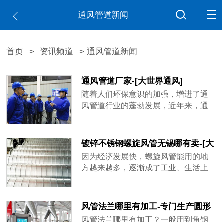
通风管道新闻
首页
>
资讯频道
> 通风管道新闻
通风管道厂家-[大世界通风]
随着人们环保意识的加强，增进了通
风管道行业的蓬勃发展，近年来，通
风管道厂家如雨后春笋不断出现，造
成市场混乱不堪，鱼龙混杂，不少厂
家偷工减料已成常态，比如客户要求
镀锌不锈钢螺旋风管无锡哪有卖-[大
用1mm的板材做，实际到手可能是0.6
世界]
因为经济发展快，螺旋风管能用的地
厚、0.8厚，看似价格实惠，在实际使
方越来越多，逐渐成了工业、生活上
用过程中容易出现状况，运送带粉尘
重要的产品，镀锌不锈钢螺旋风管无
的气体容易磨损甚至击穿，有的厂家
锡哪有卖？买家一多，做通风管道的
技术不......
厂家也跟着变多，但是质量可能比不
风管法兰哪里有加工-专门生产圆形
了品牌厂家，大世界通风作为行业内
矩形风管法兰[大世界通风]
风管法兰哪里有加工？一般用到角钢