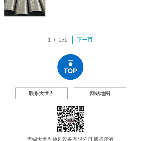
故。2月6日宝山区一小区内，业主张
及无锡大世界通风设备有限公司（以
女士驾车行驶时顶部排风管突然坠
下简称“大世界通风”），帮你做出理性
落，砸穿车辆前挡玻璃和车顶，现场
的采购决策。
碎片飞溅；不到一个月后，嘉定区双
单路一小区内一大段排风管再次掉
落。所幸均未造成人员伤亡，然而连
1
/ 151
下一页
续两起事故为工程和物业管理领域敲
响警钟：风管生锈、漏风、变形、脱
落绝非偶然现象。
联系大世界
网站地图
无锡大世界通风设备有限公司 版权所有