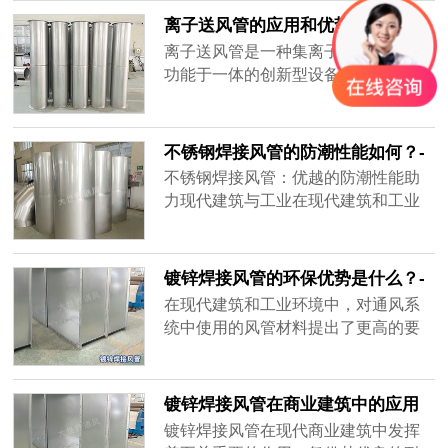
上备受青睐。
离子送风管的应用和优势-[大世界]
离子送风管是一种集离子净化和送风
功能于一体的创新型设备，应用于以
下领域：
不锈钢焊接风管的防潮性能如何？-
[大世界]
不锈钢焊接风管：优越的防潮性能助
力现代建筑与工业在现代建筑和工业
场景中，通风系统的防潮性能至关重
要。作为通风管道材料之一，不锈钢
焊接风管以其出色的防潮性能，成为
镀锌焊接风管的环保优势是什么？-
众多高湿度环境的选择。
[大世界]
在现代建筑和工业环境中，对通风系
统中使用的风管材料提出了更高的要
求。镀锌焊接风管受到广泛认可，为
绿色建筑提供了理想的解决方案。
镀锌焊接风管在商业建筑中的应用
实例有哪些？-[大世界]
镀锌焊接风管在现代商业建筑中发挥