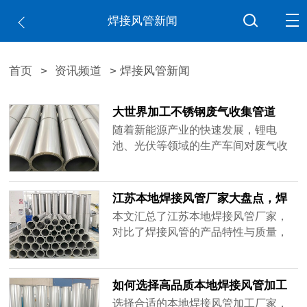
焊接风管新闻
首页
>
资讯频道
> 焊接风管新闻
大世界加工不锈钢废气收集管道
随着新能源产业的快速发展，锂电
池、光伏等领域的生产车间对废气收
集系统的要求日益提高。NMP（N-甲
基吡咯烷酮）作为锂电池生产中常用
的有机溶剂，其挥发产生的有机气体
江苏本地焊接风管厂家大盘点，焊
需要进行有效收集和处理；光伏生产
接品质如何选择？
本文汇总了江苏本地焊接风管厂家，
过程中则涉及酸锌等腐蚀性废气。这
对比了焊接风管的产品特性与质量，
些废气不仅对环境有影响，部分还具
以及如何选择合适的焊接风管加工厂
有腐蚀性，对通风管道的材质选择、
家，为您提供详细的选购指南。
结构密封性提出了更高要求。
如何选择高品质本地焊接风管加工
厂家直销？
选择合适的本地焊接风管加工厂家，