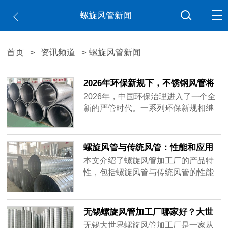
螺旋风管新闻
首页
>
资讯频道
> 螺旋风管新闻
2026年环保新规下，不锈钢风管将
成为强制标配
2026年，中国环保治理进入了一个全
新的严管时代。一系列环保新规相继
落地实施，正在深刻改变各行各业的
生产运营模式。其中，作为废气收集
与输送核心部件的通风管道系统，其
螺旋风管与传统风管：性能和应用
材质标准正面临前所未有的升级压
对比解析
本文介绍了螺旋风管加工厂的产品特
力。在这一背景下，不锈钢风管凭借
性，包括螺旋风管与传统风管的性能
耐腐蚀性、耐久性与密封性能，正在
和应用对比解析，帮助读者了解螺旋
从“高端选配”加速走向“强制标配”。
风管的优势，以及选择合适的风管类
型。
无锡螺旋风管加工厂哪家好？大世
界螺旋风管品质好
无锡大世界螺旋风管加工厂是一家从