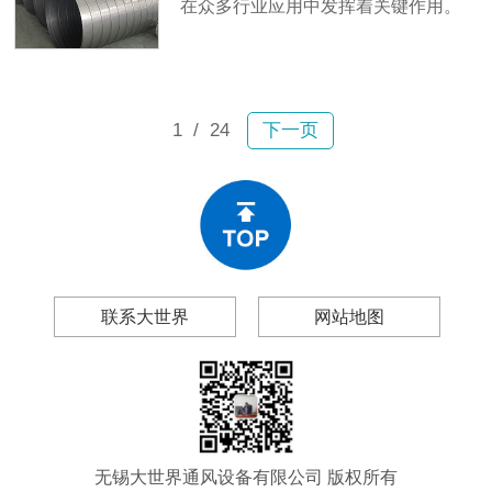
在众多行业应用中发挥着关键作用。
生。
其密封性能直接关系到整个通风系统
的效率，因此受到高度重视。
1
/ 24
下一页
联系大世界
网站地图
无锡大世界通风设备有限公司 版权所有