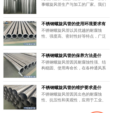
事螺旋风管生产与加工的厂家。我们
致力于提供高品质的螺旋风管产品，
广泛应用于通风、空调和排气系统。
凭借设备和技术，我们的产品在市场
不锈钢螺旋风管的使用环境要求有
上享有良好的声誉。选择我们，确保
哪些？-[大世界]
不锈钢螺旋风管以其优越的耐腐蚀
您的工程拥有优质的螺旋风管解决方
性、强度高、密封性好等特点，广泛
案。
应用于各类建筑和工业通风系统中。
然而，在使用过程中需满足特定的环
境要求，才能充分发挥不锈钢螺旋风
不锈钢螺旋风管的保养方法是什
管的优势。
么？-[大世界]
不锈钢螺旋风管因其耐腐蚀性强、结
构稳固、使用寿命长，在各种通风系
统中广泛应用。然而，尽管不锈钢螺
旋风管的性能优异，适当的保养仍然
是确保其长时间稳定运行的关键。
不锈钢螺旋风管的维护要求是什
么？-[大世界]
不锈钢螺旋风管因其出色的耐腐蚀
性、抗压性和美观性，应用于工业、
商业建筑及其他通风系统中。尽管不
锈钢螺旋风管表现优异，但为了确保