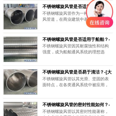
其长期运行，定期维护仍是需要的。
不锈钢螺旋风管是否适用于商业建
筑？-[大世界]
不锈钢螺旋风管作为一种高性能的通
风管道，在商业建筑中表现出色，尤
其适用于对通风系统有着高要求的现
代商业项目。
不锈钢螺旋风管是否适用于船舶？-
[大世界]
不锈钢螺旋风管因其耐腐蚀性和结构
强度，成为船舶通风系统的理想选
择。无锡大世界通风设备有限公司生
产的不锈钢螺旋风管，专为应对海洋
环境的挑战而设计，能够在高盐度、
不锈钢螺旋风管是否易于清洁？-[大
高湿度的环境中长期保持优异性能，
世界]
不锈钢螺旋风管以其光滑、坚固的表
确保船舶内部空气流通顺畅。
面特点，在各类通风系统中被应用，
其易于清洁的特性更是受到了各行业
用户的青睐。无锡大世界通风设备有
限公司生产的不锈钢螺旋风管，凭借
不锈钢螺旋风管的密封性能如何？-
其不锈钢材质和精良的制造工艺，确
[大世界]
不锈钢螺旋风管以其密封性能著称，
保了风管在使用过程中保持清洁和卫