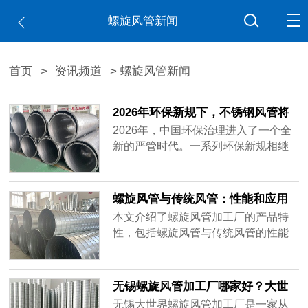
螺旋风管新闻
首页
>
资讯频道
> 螺旋风管新闻
2026年环保新规下，不锈钢风管将
成为强制标配
2026年，中国环保治理进入了一个全
新的严管时代。一系列环保新规相继
落地实施，正在深刻改变各行各业的
生产运营模式。其中，作为废气收集
与输送核心部件的通风管道系统，其
螺旋风管与传统风管：性能和应用
材质标准正面临前所未有的升级压
对比解析
本文介绍了螺旋风管加工厂的产品特
力。在这一背景下，不锈钢风管凭借
性，包括螺旋风管与传统风管的性能
耐腐蚀性、耐久性与密封性能，正在
和应用对比解析，帮助读者了解螺旋
从“高端选配”加速走向“强制标配”。
风管的优势，以及选择合适的风管类
型。
无锡螺旋风管加工厂哪家好？大世
界螺旋风管品质好
无锡大世界螺旋风管加工厂是一家从