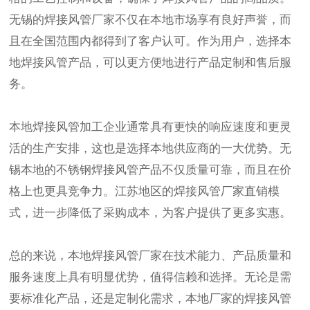
无锡的焊接风管厂家不仅在本地市场享有良好声誉，而
且在全国范围内都得到了客户认可。作为用户，选择本
地焊接风管产品，可以更方便地进行产品定制和售后服
务。
本地焊接风管加工企业通常具有更快的响应速度和更灵
活的生产安排，这也是选择本地供应商的一大优势。无
锡本地的不锈钢焊接风管产品不仅质量可靠，而且在价
格上也更具竞争力。江苏地区的焊接风管厂家直销模
式，进一步降低了采购成本，为客户提供了更多实惠。
总的来说，本地焊接风管厂家在技术能力、产品质量和
服务速度上具有明显优势，值得信赖和选择。无论是需
要标准化产品，还是定制化需求，本地厂家的焊接风管