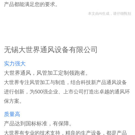
产品都能满足您的要求。
本文由AI生成，请仔细甄别
无锡大世界通风设备有限公司
实力强大
大世界通风，风管加工定制领跑者。
大世界专注风管加工与制造，结合科技新产品通风设备
进行创新，为500强企业、上市公司打造出卓越的通风环
保方案。
质量高
产品达到国标标准，有保障。
大世界有专业的技术支持，精良的生产设备，都是产品