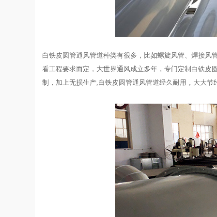
白铁皮圆管通风管道种类有很多，比如螺旋风管、焊接风
看工程要求而定，大世界通风成立多年，专门定制白铁皮圆管
制，加上无损生产,白铁皮圆管通风管道经久耐用，大大节