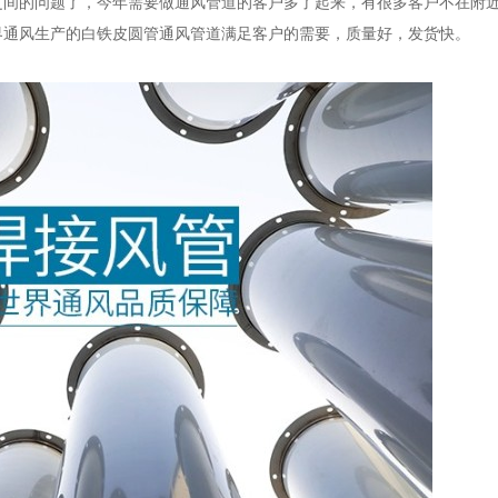
之间的问题了，今年需要做通风管道的客户多了起来，有很多客户不在附
界通风生产的白铁皮圆管通风管道满足客户的需要，质量好，发货快。