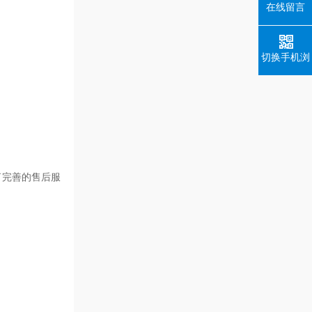
在线留言
切换手机浏
览
了完善的售后服