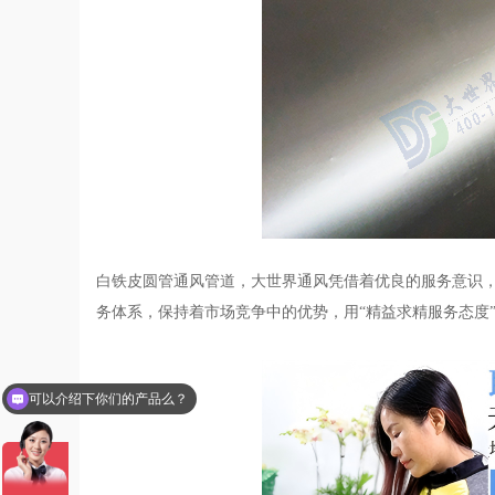
白铁皮圆管通风管道，大世界通风凭借着优良的服务意识
务体系，保持着市场竞争中的优势，用“精益求精服务态度
可以介绍下你们的产品么？
你们是怎么收费的呢？