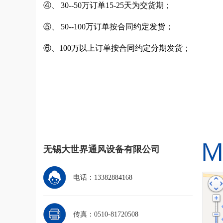
④、 30--50万订单15-25天为交货期；
⑤、 50--100万订单按合同约定发货；
⑥、100万以上订单按合同约定分期发货；
无锡大世界通风设备有限公司
电话：13382884168
传真：0510-81720508