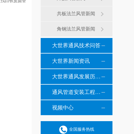
近找白铁皮圆管
共板法兰风管新闻
角钢法兰风管新闻
大世界通风技术问答
大世界新闻资讯
大世界通风发展历程纪事
通风管道安装工程风管安装现场施工案例
视频中心
全国服务热线