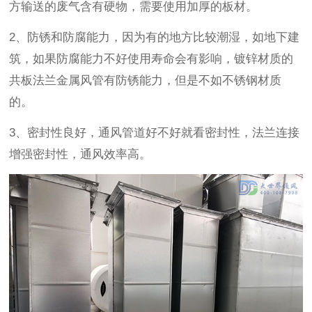
方输送的废气含有硬物，需要使用加厚的板材。
2、防锈和防腐能力，因为有的地方比较潮湿，如地下建
筑，如果防腐能力不好使用寿命会有影响，镀锌材质的
共板法兰金属风管有防锈能力，但是不如不锈钢材质
的。
3、密封性良好，通风管道好不好就看密封性，法兰连接
增强密封性，通风效率高。