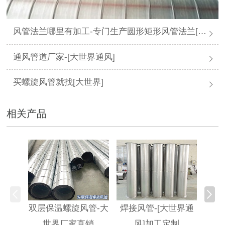
风管法兰哪里有加工-专门生产圆形矩形风管法兰[大世界通风]
通风管道厂家-[大世界通风]
买螺旋风管就找[大世界]
相关产品
双层保温螺旋风管-大
焊接风管-[大世界通
螺旋
世界厂家直销
风]加工定制