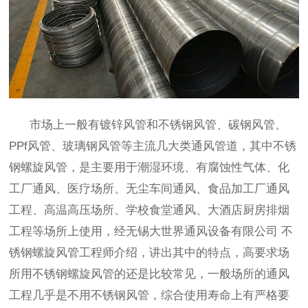
市场上一般有镀锌风管和不锈钢风管、碳钢风管、
PPf风管、玻璃钢风管等主流几大类通风管道，其中不锈
钢螺旋风管，是主要用于潮湿环境、有腐蚀性气体、化
工厂通风、医疗场所、无尘车间通风、食品加工厂通风
工程、高温高压场所、学校食堂通风、大酒店厨房排烟
工程等场所上使用，经无锡大世界通风设备有限公司 不
锈钢螺旋风管工程师介绍，讲出其中的特点，高要求场
所用不锈钢螺旋风管的还是比较常见，一般场所的通风
工程几乎是不用不锈钢风管，综合使用寿命上有严格要