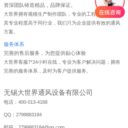
资深团队铸造精品，品牌保证。
大世界拥有规模生产制作团队，专业的工程施工团队，
其专业程度高于同行业，我们只为企业提供有效的通风
方案。
服务体系
完善的售后服务，为您提供贴心体验
大世界客服7*24小时在线，专业为客户解决问题；拥有
完善的服务体系，及时为客户提供服务。
无锡大世界通风设备有限公司
电话：400-013-4168
QQ：2799883184
邮箱：2799883184@qq.com