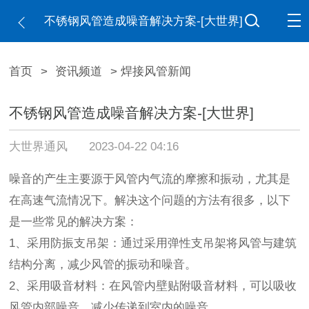
不锈钢风管造成噪音解决方案-[大世界]
首页
>
资讯频道
> 焊接风管新闻
不锈钢风管造成噪音解决方案-[大世界]
大世界通风
2023-04-22 04:16
噪音的产生主要源于风管内气流的摩擦和振动，尤其是
在高速气流情况下。解决这个问题的方法有很多，以下
是一些常见的解决方案：
1、采用防振支吊架：通过采用弹性支吊架将风管与建筑
结构分离，减少风管的振动和噪音。
2、采用吸音材料：在风管内壁贴附吸音材料，可以吸收
风管内部噪音，减少传递到室内的噪音。