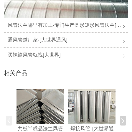
风管法兰哪里有加工-专门生产圆形矩形风管法兰[大世界通风]
通风管道厂家-[大世界通风]
买螺旋风管就找[大世界]
相关产品
共板半成品法兰风管
焊接风管-[大世界通
不