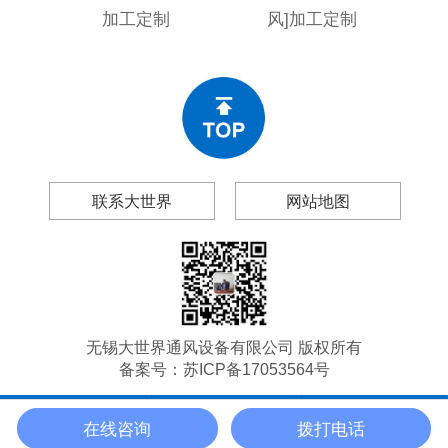
加工定制
风]加工定制
[大
联系大世界
网站地图
无锡大世界通风设备有限公司 版权所有
备案号：
苏ICP备17053564号
在线咨询
拨打电话
电 话
在线咨询
返回首页