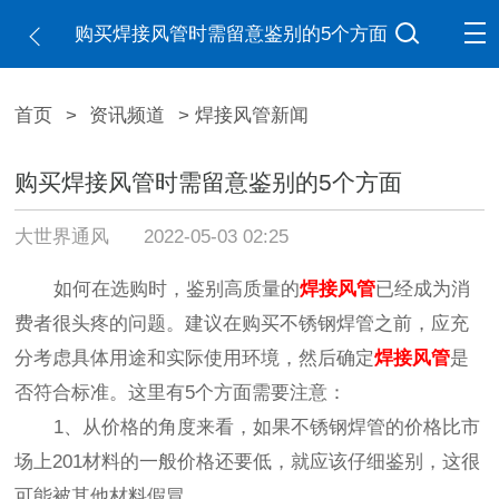
购买焊接风管时需留意鉴别的5个方面
首页
>
资讯频道
> 焊接风管新闻
购买焊接风管时需留意鉴别的5个方面
大世界通风
2022-05-03 02:25
如何在选购时，鉴别高质量的
焊接风管
已经成为消
费者很头疼的问题。建议在购买不锈钢焊管之前，应充
分考虑具体用途和实际使用环境，然后确定
焊接风管
是
否符合标准。这里有5个方面需要注意：
1、从价格的角度来看，如果不锈钢焊管的价格比市
场上201材料的一般价格还要低，就应该仔细鉴别，这很
可能被其他材料假冒。