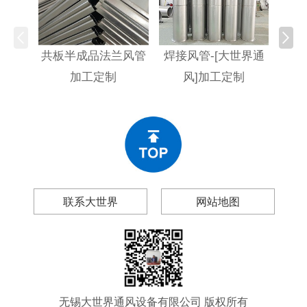
共板半成品法兰风管
焊接风管-[大世界通
不
加工定制
风]加工定制
[大
联系大世界
网站地图
无锡大世界通风设备有限公司 版权所有