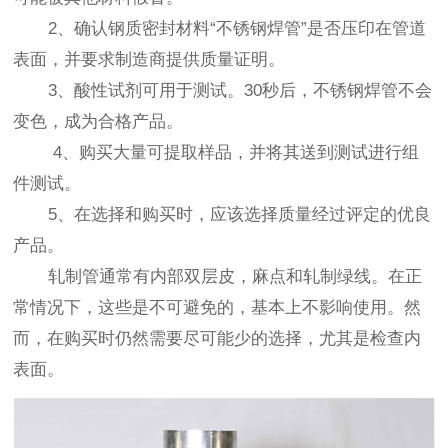
2、确认钢质密封材料“不锈钢焊管”是否压印在管道
表面，并要求制造商提供质量证明。
3、酸性试剂可用于测试。30秒后，不锈钢焊管不会
变色，成为合格产品。
4、购买大量可提取样品，并将其送到测试进行组
件测试。
5、在选择和购买时，应该选择质量经过评定的优良
产品。
轧制管通常有内部双层皮，麻点和轧制绿线。在正
常情况下，这些是不可避免的，基本上不影响使用。然
而，在购买时仍然需要尽可能少的选择，尤其是检查内
表面。