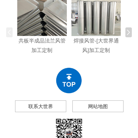
共板半成品法兰风管
焊接风管-[大世界通
不
加工定制
风]加工定制
[大
联系大世界
网站地图