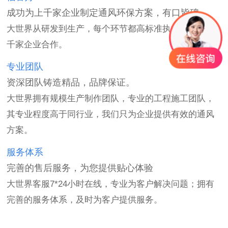
成功为上千家企业制定通风环保方案，有口皆碑。
大世界从研发到生产，每个环节都高标准执行，赢得上
千家企业合作。
专业团队
资深团队铸造精品，品牌保证。
大世界拥有规模生产制作团队，专业的工程施工团队，
其专业程度高于同行业，我们只为企业提供有效的通风
方案。
服务体系
完善的售后服务，为您提供贴心体验
大世界客服7*24小时在线，专业为客户解决问题；拥有
完善的服务体系，及时为客户提供服务。