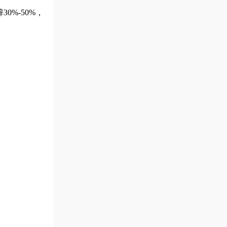
%-50%，