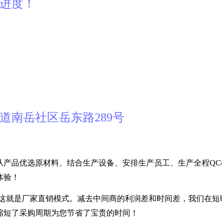
产进度！
道南岳社区岳东路289号
从产品优选原材料、结合生产设备、安排生产员工、生产全程QC
体验！
---- 这就是厂家直销模式。减去中间商的利润差和时间差，我们在
缩短了采购周期为您节省了宝贵的时间！