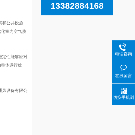
13382884168
房和公共设施
优化室内空气质
电话咨询
稳定性能够应对
的整体运行效
在线留言
通风设备有限公
切换手机浏
览