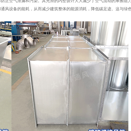
够防止空气泄漏和污染。其光滑的内壁设计大大减少了空气流动的摩擦阻
和通风设备的能耗，从而减少建筑整体的能源消耗，降低碳足迹。这与绿