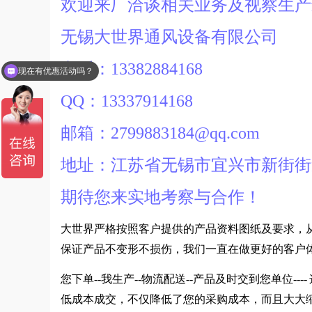
欢迎来厂洽谈相关业务及视察生
无锡大世界通风设备有限公司
现在有优惠活动吗？
电话：13382884168
可以介绍下你们的产品么？
QQ：13337914168
邮箱：2799883184@qq.com
地址：江苏省无锡市宜兴市新街街
期待您来实地考察与合作！
大世界严格按照客户提供的产品资料图纸及要求，
保证产品不变形不损伤，我们一直在做更好的客户
您下单--我生产--物流配送--产品及时交到您单位
低成本成交，不仅降低了您的采购成本，而且大大