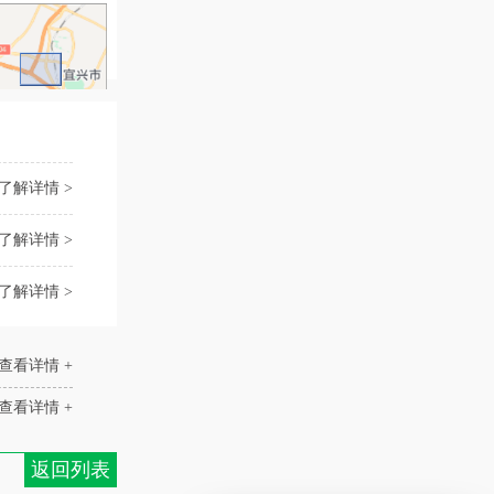
了解详情 >
了解详情 >
了解详情 >
查看详情 +
查看详情 +
返回列表