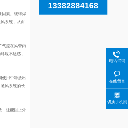
13382884168
要因素。镀锌焊
通风系统，从而
了气流在风管内
内环境不适感，
电话咨询
期使用中释放出
在线留言
了通风系统的长
切换手机浏
览
放，还能阻止外