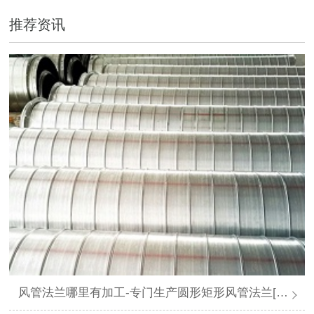
推荐资讯
风管法兰哪里有加工-专门生产圆形矩形风管法兰[大世界通风]