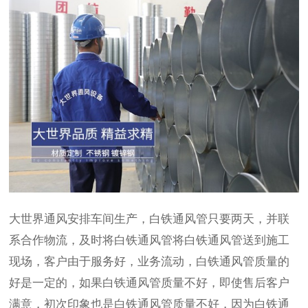
大世界通风安排车间生产，白铁通风管只要两天，并联
系合作物流，及时将白铁通风管将白铁通风管送到施工
现场，客户由于服务好，业务流动，白铁通风管质量的
好是一定的，如果白铁通风管质量不好，即使售后客户
满意，初次印象也是白铁通风管质量不好，因为白铁通