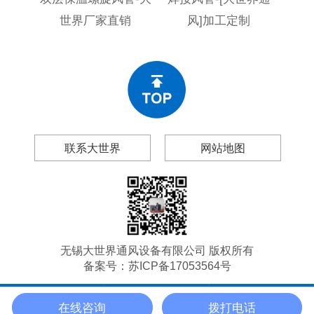
世界厂家直销
风]加工定制
联系大世界
网站地图
无锡大世界通风设备有限公司 版权所有
备案号：
苏ICP备17053564号
在线咨询
拨打电话