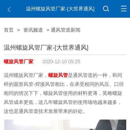
温州螺旋风管厂家-[大世界通风]
首页
>
资讯频道
> 通风管道新闻
温州螺旋风管厂家-[大世界通风]
螺旋风管厂家
2020-12-10 05:25
温州螺旋风管厂家，
螺旋风管
是通风管道的一种，和同
样的圆形风管-焊接风管相比，在承受相同的风压、口径
相同的情况下下，螺旋风管使用的材料更薄，英雌螺旋
风管成本更低，这几年螺旋风管的使用场地越来越多，
这也是通风管道技术发展带来的好处。