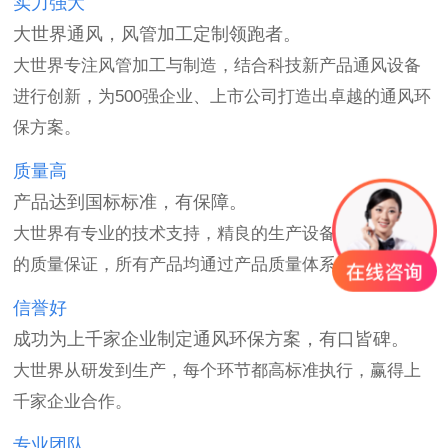
实力强大
大世界通风，风管加工定制领跑者。
大世界专注风管加工与制造，结合科技新产品通风设备
进行创新，为500强企业、上市公司打造出卓越的通风环
保方案。
质量高
产品达到国标标准，有保障。
大世界有专业的技术支持，精良的生产设备，都是产品
的质量保证，所有产品均通过产品质量体系认证。
信誉好
成功为上千家企业制定通风环保方案，有口皆碑。
大世界从研发到生产，每个环节都高标准执行，赢得上
千家企业合作。
专业团队