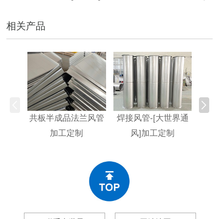
相关产品
共板半成品法兰风管
焊接风管-[大世界通
不
加工定制
风]加工定制
[大