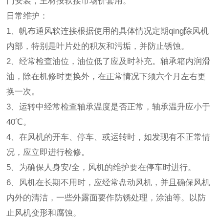
门安装，主材按软接市场价套用。
日常维护：
1、帆布通风软连接根据使用的具体情况定期qing除风机
内部，特别是叶片处的积灰和污垢，并防止锈蚀。
2、经常检查油位，油位低了应及时补充。轴承箱内润滑
油，除在机修时更换外，在正常情况下须六个月左右更
换一次。
3、运转中经常检查轴承温度是否正常，轴承温升应小于
40℃。
4、在风机的开车、停车、或运转时，如发现有不正常情
况，应立即进行检修。
5、为确保人身安/全，风机的维护要在停车时进行。
6、风机在长期不用时，应经常盘动风机，并且确保风机
内外的清洁，一些外露面要作防锈处理，涂油等。以防
止风机变形和腐蚀。