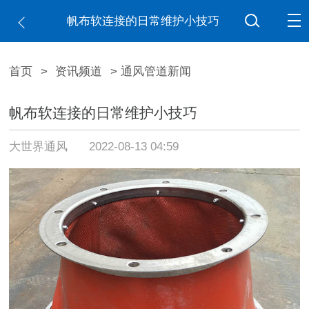
帆布软连接的日常维护小技巧
首页
>
资讯频道
> 通风管道新闻
帆布软连接的日常维护小技巧
大世界通风
2022-08-13 04:59